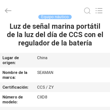
2026
Jiaxing
Seaman
Marine
Co.,Ltd..
Equipo náutico
All
Rights
Luz de señal marina portátil
HOGAR
Reserved.
de la luz del día de CCS con el
PRODUCTOS
regulador de la batería
VIDEOS
Lugar de
China
origen:
SOBRE
Nombre de la
SEAMAN
marca:
NOSOTROS
Certificación:
CCS / ZY
VIAJE
Número de
CXD8
modelo:
DE