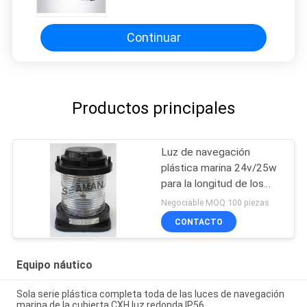
Continuar
Productos principales
Luz de navegación
plástica marina 24v/25w
para la longitud de los
barcos Cxh-21p sobre el
Negociable MOQ:100 piezas
12m
CONTACTO
Equipo náutico
Sola serie plástica completa toda de las luces de navegación
marina de la cubierta CXH luz redonda IP56