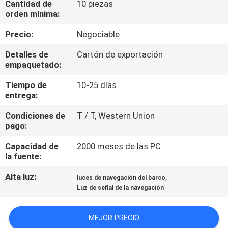
Cantidad de
10 piezas
LA
orden mínima:
FÁBRICA
Precio:
Negociable
CONTROL
Detalles de
Cartón de exportación
empaquetado:
DE
Tiempo de
10-25 días
CALIDAD
entrega:
Condiciones de
T / T, Western Union
COMPANY
pago:
NEWS
Capacidad de
2000 meses de las PC
la fuente:
MAPA
Alta luz:
,
luces de navegación del barco
DEL
Luz de señal de la navegación
SITIO
MEJOR PRECIO