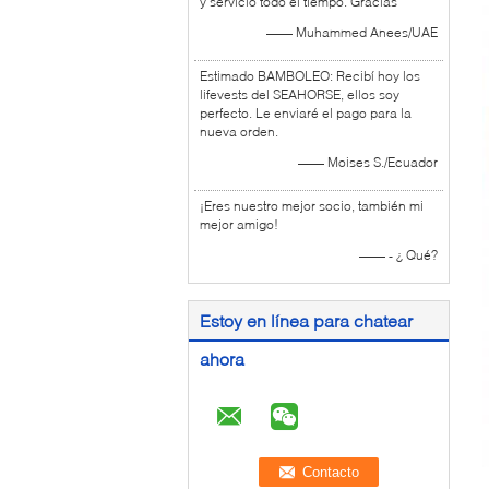
y servicio todo el tiempo. Gracias
—— Muhammed Anees/UAE
Estimado BAMBOLEO: Recibí hoy los
lifevests del SEAHORSE, ellos soy
perfecto. Le enviaré el pago para la
nueva orden.
—— Moises S./Ecuador
¡Eres nuestro mejor socio, también mi
mejor amigo!
—— - ¿ Qué?
Estoy en línea para chatear
ahora