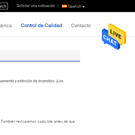
Solicitar una cotización
|
rch
Spanish
fábrica
Control de Calidad
Contacto
vamento y extinción de incendios. ¡Los
r. También revisaremos cada lote antes de que