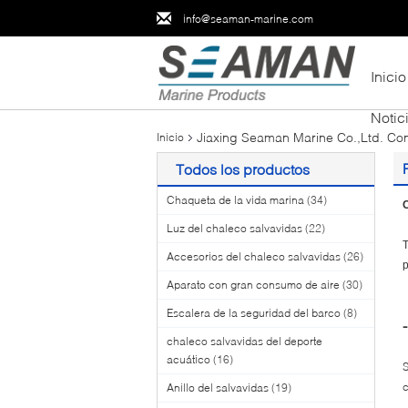
info@seaman-marine.com
Inicio
Notic
Jiaxing Seaman Marine Co.,Ltd. Con
Inicio
Todos los productos
Chaqueta de la vida marina
(34)
C
Luz del chaleco salvavidas
(22)
T
Accesorios del chaleco salvavidas
(26)
p
Aparato con gran consumo de aire
(30)
Escalera de la seguridad del barco
(8)
chaleco salvavidas del deporte
acuático
(16)
S
Anillo del salvavidas
(19)