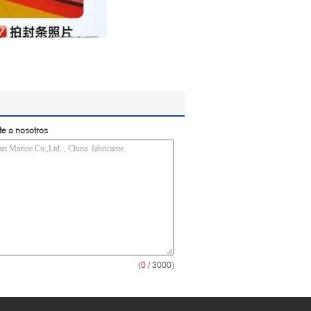
te a nosotros
(
0
/ 3000)