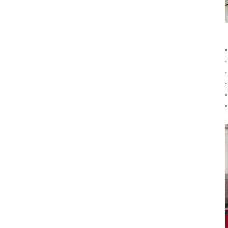
*
*
*
*
*