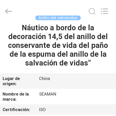
2026
Jiaxing
Seaman
Marine
Co.,Ltd..
Anillo del salvavidas
All
Rights
Náutico a bordo de la
HOGAR
Reserved.
decoración 14,5 del anillo del
PRODUCTOS
conservante de vida del paño
de la espuma del anillo de la
VIDEOS
salvación de vidas”
SOBRE
Lugar de
China
origen:
NOSOTROS
Nombre de la
SEAMAN
marca:
VIAJE
DE
Certificación:
ISO