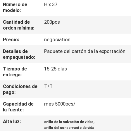
LA
Número de
H x 37
modelo:
FÁBRICA
Cantidad de
200pcs
orden mínima:
CONTROL
Precio:
negociation
DE
CALIDAD
Detalles de
Paquete del cartón de la exportación
empaquetado:
Tiempo de
15-25 días
COMPANY
entrega:
NEWS
Condiciones de
T/T
pago:
MAPA
Capacidad de
mes 5000pcs/
DEL
la fuente:
SITIO
Alta luz:
,
anillo de la salvación de vidas
anillo del conservante de vida