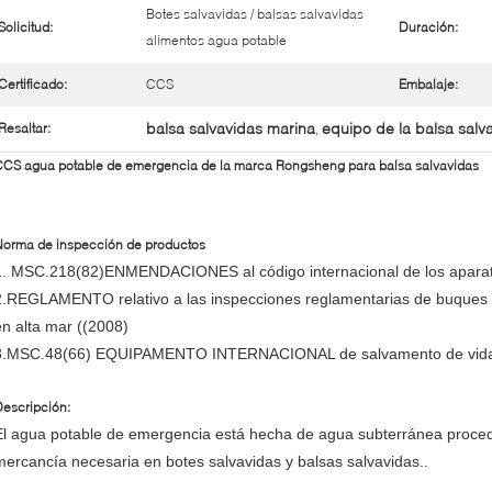
Botes salvavidas / balsas salvavidas
Solicitud:
Duración:
alimentos agua potable
Certificado:
CCS
Embalaje:
balsa salvavidas marina
equipo de la balsa salv
Resaltar:
,
CS agua potable de emergencia de la marca Rongsheng para balsa salvavidas
Norma de inspección de productos
1. MSC.218(82)ENMENDACIONES al código internacional de los aparat
2.REGLAMENTO relativo a las inspecciones reglamentarias de buques 
en alta mar ((2008)
3.MSC.48(66) EQUIPAMENTO INTERNACIONAL de salvamento de vida
escripción:
El agua potable de emergencia está hecha de agua subterránea proced
mercancía necesaria en botes salvavidas y balsas salvavidas..