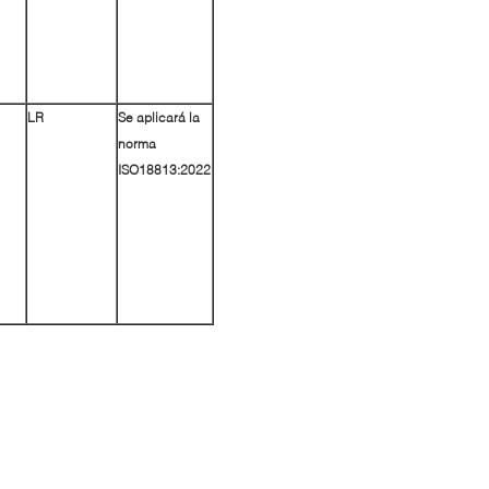
LR
Se aplicará la
norma
ISO18813:2022