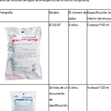
erie de raciones de agua de emergencia de la marca Rongsheng
:
Fotografía
Modelo
El número de
Especificación (e
datos
interior del envas
El DS-97
3 años
5 piezas*100 ml
Se trata de un
5 años
4 piezas*125 ml
documento
de
identificación.