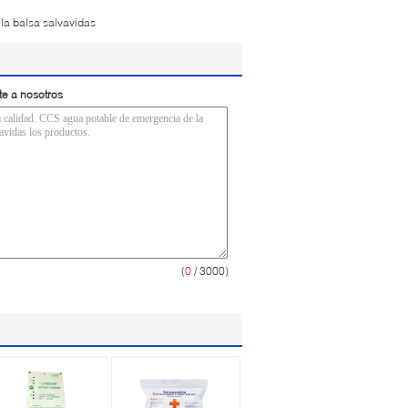
la balsa salvavidas
te a nosotros
(
0
/ 3000)