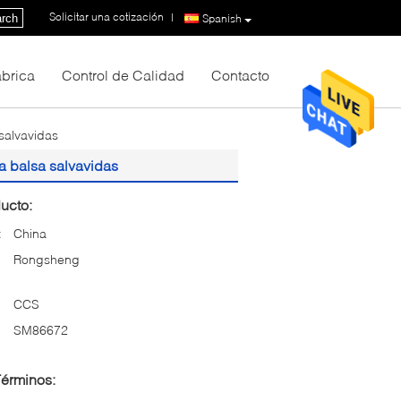
Solicitar una cotización
|
rch
Spanish
fábrica
Control de Calidad
Contacto
salvavidas
 balsa salvavidas
ucto:
:
China
Rongsheng
CCS
SM86672
Términos: