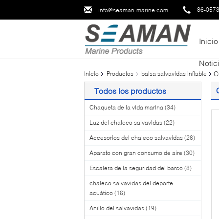
86-057
info@seaman-marine.com
Inicio
Notic
C
Inicio
Productos
balsa salvavidas inflable
Todos los productos
Chaqueta de la vida marina
(34)
Luz del chaleco salvavidas
(22)
Accesorios del chaleco salvavidas
(26)
Aparato con gran consumo de aire
(30)
Escalera de la seguridad del barco
(8)
chaleco salvavidas del deporte
acuático
(16)
Anillo del salvavidas
(19)