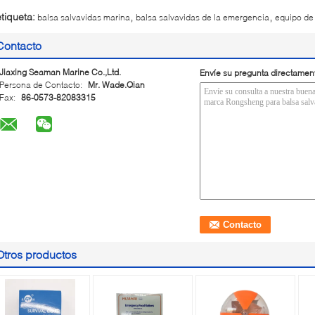
,
,
etiqueta:
balsa salvavidas marina
balsa salvavidas de la emergencia
equipo de 
Contacto
Jiaxing Seaman Marine Co.,Ltd.
Envíe su pregunta directamen
Persona de Contacto:
Mr. Wade.Qian
Fax:
86-0573-82083315
Otros productos