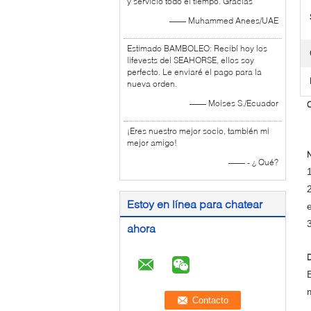
y servicio todo el tiempo. Gracias
—— Muhammed Anees/UAE
Estimado BAMBOLEO: Recibí hoy los
lifevests del SEAHORSE, ellos soy
perfecto. Le enviaré el pago para la
nueva orden.
—— Moises S./Ecuador
C
¡Eres nuestro mejor socio, también mi
mejor amigo!
—— - ¿ Qué?
Estoy en línea para chatear
ahora
D