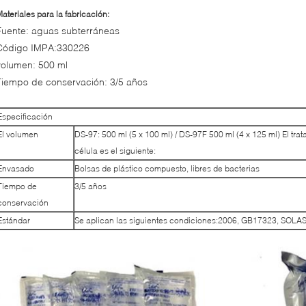
ateriales para la fabricación:
Fuente: aguas subterráneas
Código IMPA:330226
volumen: 500 ml
Tiempo de conservación: 3/5 años
Especificación
El volumen
DS-97: 500 ml (5 x 100 ml) / DS-97F 500 ml (4 x 125 ml) El trat
célula es el siguiente:
Envasado
Bolsas de plástico compuesto, libres de bacterias
Tiempo de
3/5 años
conservación
Estándar
Se aplican las siguientes condiciones:2006, GB17323, SOLAS