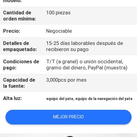
modelo:
LA
Cantidad de
100 piezas
FÁBRICA
orden mínima:
Precio:
Negociable
CONTROL
DE
Detalles de
15-25 días laborables después de
empaquetado:
recibieron su pago
CALIDAD
Condiciones de
T/T (a granel) o unión occidental,
pago:
gramo del dinero, PayPal (muestra)
COMPANY
Capacidad de
3,000pcs por mes
NEWS
la fuente:
Alta luz:
,
equipo del yate
equipo de la navegación del yate
MAPA
DEL
MEJOR PRECIO
SITIO