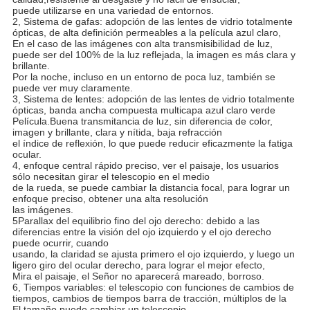
puede utilizarse en una variedad de entornos.
2, Sistema de gafas: adopción de las lentes de vidrio totalmente
ópticas, de alta definición permeables a la película azul claro,
En el caso de las imágenes con alta transmisibilidad de luz,
puede ser del 100% de la luz reflejada, la imagen es más clara y
brillante.
Por la noche, incluso en un entorno de poca luz, también se
puede ver muy claramente.
3, Sistema de lentes: adopción de las lentes de vidrio totalmente
ópticas, banda ancha compuesta multicapa azul claro verde
Película.Buena transmitancia de luz, sin diferencia de color,
imagen y brillante, clara y nítida, baja refracción
el índice de reflexión, lo que puede reducir eficazmente la fatiga
ocular.
4, enfoque central rápido preciso, ver el paisaje, los usuarios
sólo necesitan girar el telescopio en el medio
de la rueda, se puede cambiar la distancia focal, para lograr un
enfoque preciso, obtener una alta resolución
las imágenes.
5Parallax del equilibrio fino del ojo derecho: debido a las
diferencias entre la visión del ojo izquierdo y el ojo derecho
puede ocurrir, cuando
usando, la claridad se ajusta primero el ojo izquierdo, y luego un
ligero giro del ocular derecho, para lograr el mejor efecto,
Mira el paisaje, el Señor no aparecerá mareado, borroso.
6, Tiempos variables: el telescopio con funciones de cambios de
tiempos, cambios de tiempos barra de tracción, múltiplos de la
El tamaño puede cambiar un telescopio.