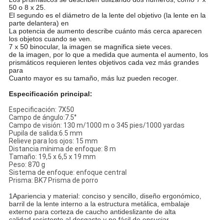
50 o 8 x 25.
El segundo es el diámetro de la lente del objetivo (la lente en la
parte delantera) en
La potencia de aumento describe cuánto más cerca aparecen
los objetos cuando se ven.
7 x 50 binocular, la imagen se magnifica siete veces.
de la imagen, por lo que a medida que aumenta el aumento, los
prismáticos requieren lentes objetivos cada vez más grandes
para
Cuanto mayor es su tamaño, más luz pueden recoger.
Especificación principal:
Especificación: 7X50
Campo de ángulo:7.5°
Campo de visión: 130 m/1000 m o 345 pies/1000 yardas
Pupila de salida:6.5 mm
Relieve para los ojos: 15 mm
Distancia mínima de enfoque: 8 m
Tamaño: 19,5 x 6,5 x 19 mm
Peso: 870 g
Sistema de enfoque: enfoque central
Prisma: BK7 Prisma de porro
1Apariencia y material: conciso y sencillo, diseño ergonómico,
barril de la lente interno a la estructura metálica, embalaje
externo para corteza de caucho antideslizante de alta
calidad,resistente al desgaste y no fácil de ensuciar,