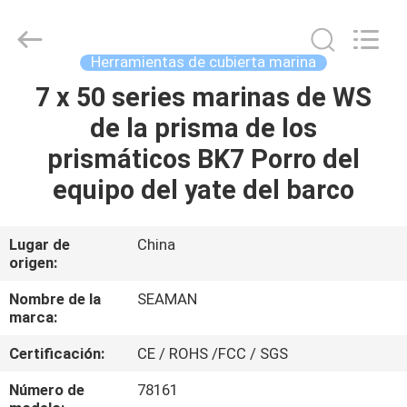
2026
Jiaxing
Seaman
Marine
Co.,Ltd..
Herramientas de cubierta marina
All
Rights
7 x 50 series marinas de WS
HOGAR
Reserved.
de la prisma de los
PRODUCTOS
prismáticos BK7 Porro del
equipo del yate del barco
VIDEOS
Lugar de
China
origen:
SOBRE
NOSOTROS
Nombre de la
SEAMAN
marca:
VIAJE
Certificación:
CE / ROHS /FCC / SGS
DE
Número de
78161