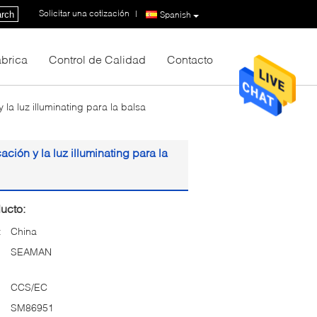
Solicitar una cotización
|
rch
Spanish
fábrica
Control de Calidad
Contacto
la luz illuminating para la balsa
ción y la luz illuminating para la
ucto:
:
China
SEAMAN
CCS/EC
SM86951