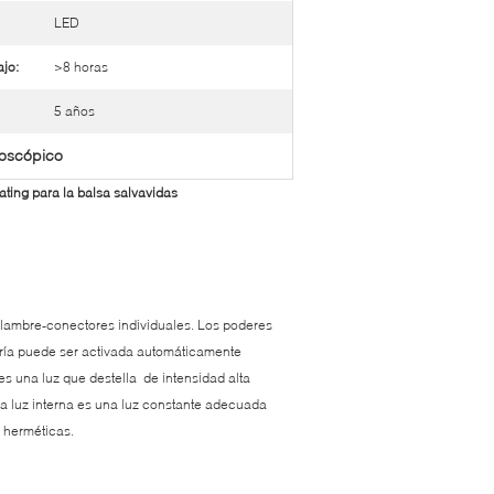
LED
jo:
>8 horas
5 años
boscópico
nating para la balsa salvavidas
 alambre-conectores individuales. Los poderes
atería puede ser activada automáticamente
es una luz que destella de intensidad alta
La luz interna es una luz constante adecuada
 y herméticas.