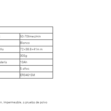
:
50-70times/min
Blanco
año
72×38.8×41m m
305g
atería
13Ah
5 años
ER34615M
sión, impermeable, a prueba de polvo