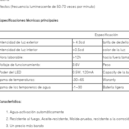
fectos (frecuencia luminescente de 50-70 veces por minuto)
specificaciones técnicas principales
Especificación
Intensidad de luz exterior
> 4.3cd
tarifa de destello
Intensidad de luz interior
>0.5cd
color de la luz:
Hora laborable:
>12h
hacia fuera tam
Voltaje de funcionamiento:
3.6V
Peso
Poder del LED
0.5W, 120mA
Capasity de la b
gama de temperaturas:
-30~65
Waranty
gama de los temporeros de agua
-1~30
Batería ligera
aracterística:
Agua-activación automáticamente
Resistente al fuego, Aceite-resistente, Molde-prueba, resistente a la corro
Un precio más barato