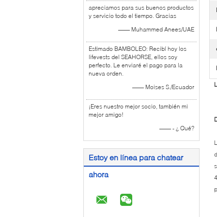
apreciamos para sus buenos productos
y servicio todo el tiempo. Gracias
—— Muhammed Anees/UAE
Estimado BAMBOLEO: Recibí hoy los
lifevests del SEAHORSE, ellos soy
perfecto. Le enviaré el pago para la
nueva orden.
L
—— Moises S./Ecuador
¡Eres nuestro mejor socio, también mi
mejor amigo!
D
—— - ¿ Qué?
L
d
Estoy en línea para chatear
s
ahora
4
p