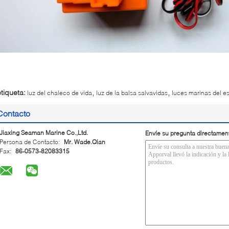
,
,
etiqueta:
luz del chaleco de vida
luz de la balsa salvavidas
luces marinas del e
Contacto
Jiaxing Seaman Marine Co.,Ltd.
Envíe su pregunta directamen
Persona de Contacto:
Mr. Wade.Qian
Fax:
86-0573-82083315