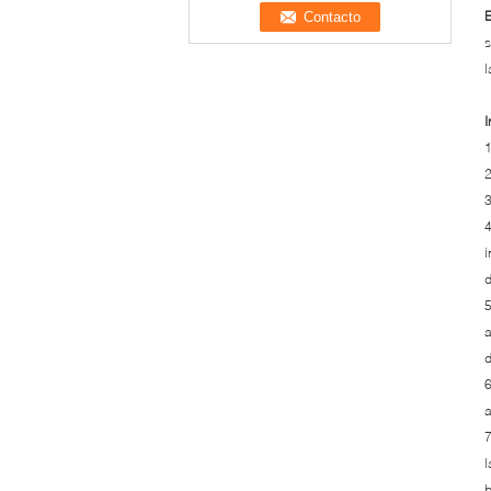
E
s
l
I
1
2
3
4
i
d
5
a
d
6
a
7
l
b