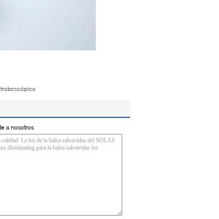
stroboscópico
te a nosotros