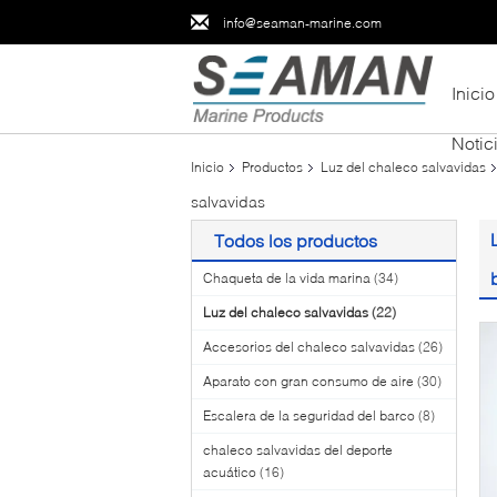
info@seaman-marine.com
Inicio
Notic
Inicio
Productos
Luz del chaleco salvavidas
salvavidas
Todos los productos
Chaqueta de la vida marina
(34)
Luz del chaleco salvavidas
(22)
Accesorios del chaleco salvavidas
(26)
Aparato con gran consumo de aire
(30)
Escalera de la seguridad del barco
(8)
chaleco salvavidas del deporte
acuático
(16)