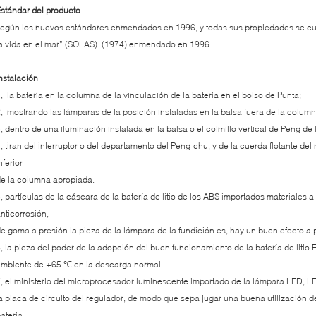
stándar del producto
egún los nuevos estándares enmendados en 1996, y todas sus propiedades se cu
a vida en el mar” (SOLAS) (1974) enmendado en 1996.
nstalación
, la batería en la columna de la vinculación de la batería en el bolso de Punta;
, mostrando las lámparas de la posición instaladas en la balsa fuera de la column
, dentro de una iluminación instalada en la balsa o el colmillo vertical de Peng d
, tiran del interruptor o del departamento del Peng-chu, y de la cuerda flotante del
nferior
e la columna apropiada.
, partículas de la cáscara de la batería de litio de los ABS importados materiales a
nticorrosión,
e goma a presión la pieza de la lámpara de la fundición es, hay un buen efecto 
, la pieza del poder de la adopción del buen funcionamiento de la batería de liti
mbiente de +65 ℃ en la descarga normal
, el ministerio del microprocesador luminescente importado de la lámpara LED, LE
a placa de circuito del regulador, de modo que sepa jugar una buena utilización de 
atería