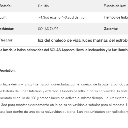
Batería:
De litio
Fuente de luz:
Lum:
>4.3cd exterior/>0.5cd dentro
Tiempo de traba
estándar:
SOLAS 74/96
Garantía:
luz del chaleco de vida
luces marinas del estro
Resaltar:
,
a luz de la balsa salvavidas del SOLAS Apporval llevó la indicación y la luz illumi
ecription:
a luz externa y la luz interna son conectadas con el cuerpo de la batería por dos
e batería de luces internas y externas. Cuando se infla la balsa salvavidas, la b
acando el anillo de “O” y ambas luces se activan al mismo tiempo. La luz externa 
.3cd para montar externamente en la balsa salvavidas a señalar para el rescate. 
ara leer dentro de una balsa salvavidas cubierta. Las tres unidades son selladas