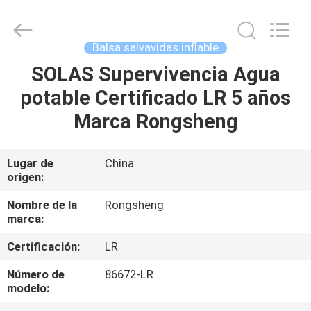
2026
Jiaxing
Seaman
Marine
Co.,Ltd..
Balsa salvavidas inflable
All
Rights
SOLAS Supervivencia Agua
HOGAR
Reserved.
potable Certificado LR 5 años
PRODUCTOS
Marca Rongsheng
VIDEOS
Lugar de
China.
origen:
SOBRE
Nombre de la
Rongsheng
marca:
NOSOTROS
Certificación:
LR
VIAJE
Número de
86672-LR
modelo:
DE