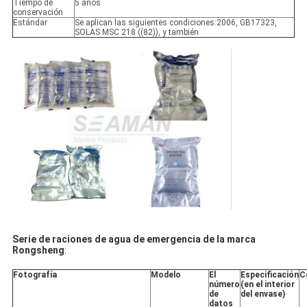
Tiempo de
5 años
conservación
Estándar
Se aplican las siguientes condiciones:2006, GB17323,
SOLAS MSC 218 ((82)), y también
Serie de raciones de agua de emergencia de la marca
Rongsheng
:
Fotografía
Modelo
El
Especificación
C
número
(en el interior
de
del envase)
datos