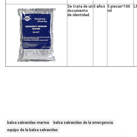
Se trata de un
5 años
5 piezas*100
L
documento
ml
de identidad.
balsa salvavidas marina
balsa salvavidas de la emergencia
equipo de la balsa salvavidas