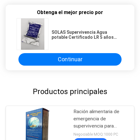
Obtenga el mejor precio por
SOLAS Supervivencia Agua
potable Certificado LR 5 años
Marca Rongsheng
Continuar
Productos principales
Ración alimentaria de
emergencia de
supervivencia para
balsas de rescate
Negociable MOQ:1000 PC