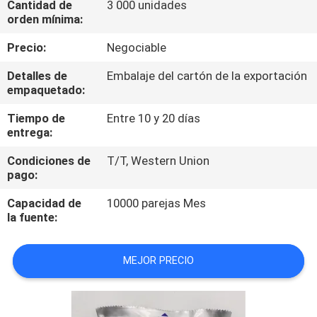
Cantidad de
3 000 unidades
LA
orden mínima:
FÁBRICA
Precio:
Negociable
CONTROL
Detalles de
Embalaje del cartón de la exportación
empaquetado:
DE
Tiempo de
Entre 10 y 20 días
CALIDAD
entrega:
Condiciones de
T/T, Western Union
COMPANY
pago:
NEWS
Capacidad de
10000 parejas Mes
la fuente:
MAPA
MEJOR PRECIO
DEL
SITIO