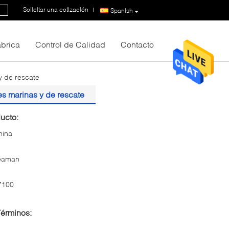
Solicitar una cotización
|
Spanish
fábrica
Control de Calidad
Contacto
y de rescate
es marinas y de rescate
ucto:
hina
eaman
7100
Términos: