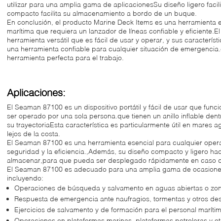
utilizar para una amplia gama de aplicacionesSu diseño ligero facil
compacto facilita su almacenamiento a bordo de un buque.
En conclusión, el producto Marine Deck Items es una herramienta 
marítima que requiera un lanzador de líneas confiable y eficiente.El
herramienta versátil que es fácil de usar y operar, y sus caracterís
una herramienta confiable para cualquier situación de emergencia.
herramienta perfecta para el trabajo.
Aplicaciones:
El Seaman 87100 es un dispositivo portátil y fácil de usar que fun
ser operado por una sola persona.que tienen un anillo inflable dent
su trayectoriaEsta característica es particularmente útil en mares a
lejos de la costa.
El Seaman 87100 es una herramienta esencial para cualquier opera
seguridad y la eficiencia.,Además, su diseño compacto y ligero hac
almacenar,para que pueda ser desplegado rápidamente en caso 
El Seaman 87100 es adecuado para una amplia gama de ocasiones 
incluyendo:
Operaciones de búsqueda y salvamento en aguas abiertas o zon
Respuesta de emergencia ante naufragios, tormentas y otros des
Ejercicios de salvamento y de formación para el personal maríti
Operaciones en plataformas marinas, plataformas petroleras y ot