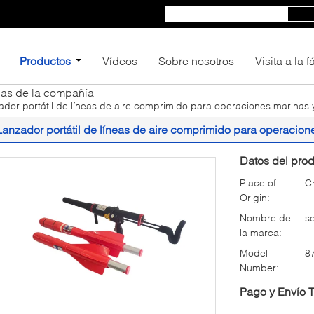
Productos
Vídeos
Sobre nosotros
Visita a la 
ias de la compañía
ador portátil de líneas de aire comprimido para operaciones marinas 
Lanzador portátil de líneas de aire comprimido para operacion
Datos del prod
Place of
C
Origin:
Nombre de
s
la marca:
Model
8
Number:
Pago y Envío 