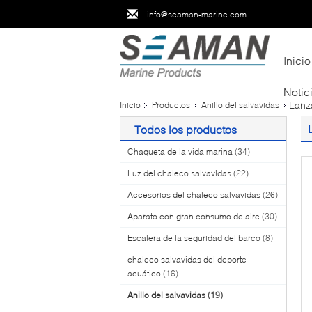
info@seaman-marine.com
Inicio
Notic
Lanz
Inicio
Productos
Anillo del salvavidas
Todos los productos
Chaqueta de la vida marina
(34)
Luz del chaleco salvavidas
(22)
Accesorios del chaleco salvavidas
(26)
Aparato con gran consumo de aire
(30)
Escalera de la seguridad del barco
(8)
chaleco salvavidas del deporte
acuático
(16)
Anillo del salvavidas
(19)