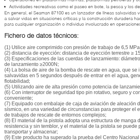
Actividades recreativas como el paseo en bote, la pesca y los d
En general, el Seaman 87100 es un lanzador de líneas salvavidas v
a salvar vidas en situaciones críticas.y la construcción duradera h
para cualquier organización o individuo involucrado en operacione
Fichero de datos técnicos:
(1) Utilice aire comprimido con presión de trabajo de 6,5 MPa
(2) distancia de eyección: distancia de eyección terrestre ≥ 1
(3) Especificaciones de las cuerdas de lanzamiento: diámetr
de lanzamiento ≥2000N;
(4) La bolsa de aire de la bomba de rescate en agua, que se 
salvavidas en 5 segundos después de entrar en el agua, ge
flotabilidad;
(5) Utilizando aire de alta presión como potencia de lanzamien
(6) Con interruptor de seguridad tipo pin rotativo, seguro y co
conveniente;
(7) Equipado con embalaje de caja de aviación de aleación de
sísmico, en una variedad de circunstancias para proteger el 
de trabajos de rescate de entornos complejos;
(8) El material de la pistola adopta una estructura de manga 
resistencia y sin temblor, y el material de la pistola se pued
transportar y almacenar;
(9) Este producto ha superado la prueba del Centro Nacional