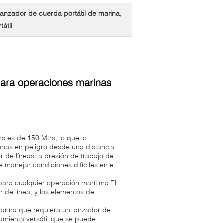
anzador de cuerda portátil de marina
,
átil
 para operaciones marinas
s es de 150 Mtrs, lo que lo
onas en peligro desde una distancia
r de líneasLa presión de trabajo del
manejar condiciones difíciles en el
para cualquier operación marítima.El
 de línea, y los elementos de
marina que requiera un lanzador de
rramienta versátil que se puede