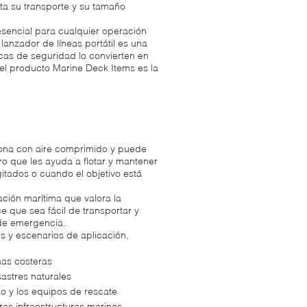
ita su transporte y su tamaño
esencial para cualquier operación
 lanzador de líneas portátil es una
ticas de seguridad lo convierten en
el producto Marine Deck Items es la
ciona con aire comprimido y puede
ro que les ayuda a flotar y mantener
gitados o cuando el objetivo está
ción marítima que valora la
e que sea fácil de transportar y
de emergencia..
y escenarios de aplicación,
as costeras
astres naturales
mo y los equipos de rescate
ras infraestructuras marinas