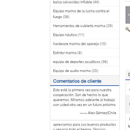
balsa salvavidas inflable
(44)
Equipo marino de la lucha contra el
fuego
(38)
Herramientas de cubierta marina
(29)
Equipo náutico
(11)
hardware marino del aparejo
(10)
Extintor marino
(8)
equipo de deportes acuáticos
(38)
Equipo de audio marino
(20)
Comentarios de cliente
Esto está la primera vez para nuestra
cooperación. Son de hecho lo que
queremos. Miramos adelante al trabajo
con usted otra vez en un futuro próximo.
—— Alex Gómez/Chile
apreciamos para sus buenos productos
l
y servicio todo el tiempo. Gracias