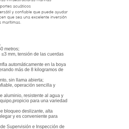
eportes acuáticos
ersátil y confiable que puede ayudar
acen que sea una excelente inversión
s marítimas.
.
50 metros;
o ≤3 mm, tensión de las cuerdas
infla automáticamente en la boya
nerando más de 8 kilogramos de
to, sin llama abierta;
nfiable, operación sencilla y
 aluminio, resistente al agua y
equipo,propicio para una variedad
de bloqueo deslizante, alta
e plegar y es conveniente para
 de Supervisión e Inspección de