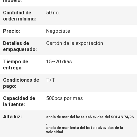
modelo:
LA
Cantidad de
50 no.
FÁBRICA
orden mínima:
Precio:
Negociate
CONTROL
DE
Detalles de
Cartón de la exportación
empaquetado:
CALIDAD
Tiempo de
15~20 días
entrega:
COMPANY
Condiciones de
T/T
NEWS
pago:
Capacidad de
500pcs por mes
MAPA
la fuente:
DEL
Alta luz:
ancla de mar del bote salvavidas del SOLAS 74/96
,
SITIO
ancla de mar lenta del bote salvavidas de la
velocidad