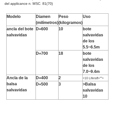
del applicance n. MSC. 81(70)
Modelo
Diamen
Peso
Uso
(milímetros)
(kilogramos)
ancla del bote
D=600
10
bote
salvavidas
salvavidas
de los
5.5~6.5m
D=700
18
bote
salvavidas
de los
7.0~9.4m
Ancla de la
D=400
2
<10 Liferaft="">
balsa
D=500
3
>Balsa
salvavidas
salvavidas
10