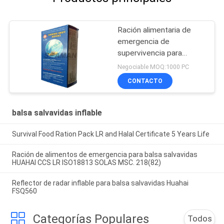
Ración alimentaria de
emergencia de
supervivencia para
balsas de rescate
Negociable MOQ:1000 PC
inflables
CONTACTO
balsa salvavidas inflable
Survival Food Ration Pack LR and Halal Certificate 5 Years Life
Ración de alimentos de emergencia para balsa salvavidas
HUAHAI CCS LR ISO18813 SOLAS MSC. 218(82)
Reflector de radar inflable para balsa salvavidas Huahai
FSQ560
Categorías Populares
Todos