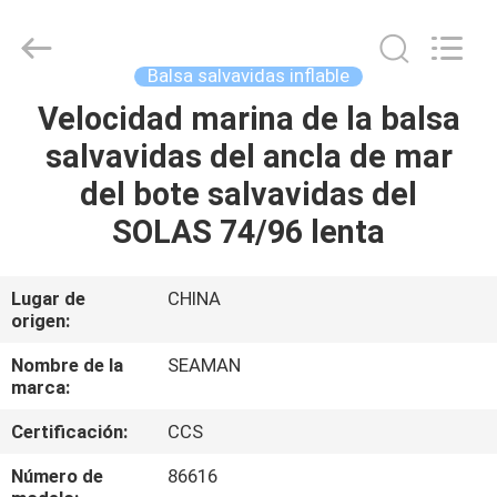
2026
Jiaxing
Seaman
Marine
Co.,Ltd..
Balsa salvavidas inflable
All
Rights
Velocidad marina de la balsa
HOGAR
Reserved.
salvavidas del ancla de mar
PRODUCTOS
del bote salvavidas del
SOLAS 74/96 lenta
VIDEOS
Lugar de
CHINA
origen:
SOBRE
NOSOTROS
Nombre de la
SEAMAN
marca:
VIAJE
Certificación:
CCS
DE
Número de
86616