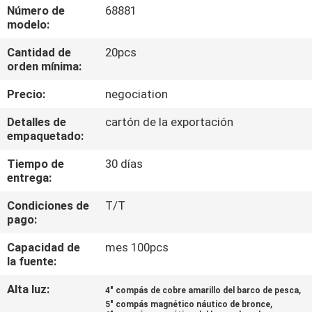
LA
Número de
68881
modelo:
FÁBRICA
Cantidad de
20pcs
orden mínima:
CONTROL
Precio:
negociation
DE
CALIDAD
Detalles de
cartón de la exportación
empaquetado:
Tiempo de
30 días
COMPANY
entrega:
NEWS
Condiciones de
T/T
pago:
MAPA
Capacidad de
mes 100pcs
DEL
la fuente:
SITIO
Alta luz:
,
4" compás de cobre amarillo del barco de pesca
,
5" compás magnético náutico de bronce