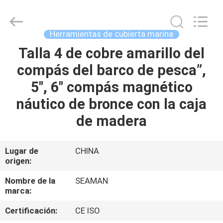
2026
Jiaxing
Seaman
Marine
Co.,Ltd..
Herramientas de cubierta marina
All
Rights
Talla 4 de cobre amarillo del
HOGAR
Reserved.
compás del barco de pesca”,
PRODUCTOS
5", 6" compás magnético
náutico de bronce con la caja
VIDEOS
de madera
SOBRE
Lugar de
CHINA
origen:
NOSOTROS
Nombre de la
SEAMAN
marca:
VIAJE
DE
Certificación:
CE ISO