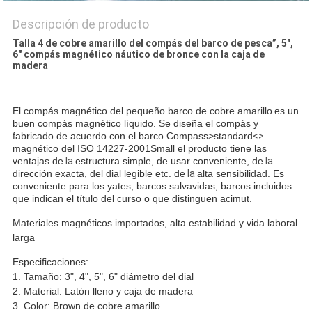
Descripción de producto
Talla 4 de cobre amarillo del compás del barco de pesca”, 5",
6" compás magnético náutico de bronce con la caja de
madera
El compás magnético del pequeño barco de cobre amarillo
es un
buen compás magnético líquido. Se diseña el compás y
fabricado de acuerdo con el
barco Compass>standard
<>
magnético del
ISO 14227-2001Small
el producto tiene las
ventajas de
la
estructura simple, de usar conveniente, de
la
dirección exacta, del dial legible etc. de
la
alta sensibilidad. Es
conveniente para los yates, barcos salvavidas, barcos incluidos
que indican el título del curso o que distinguen acimut.
Materiales magnéticos importados, alta estabilidad y vida laboral
larga
Especificaciones:
1. Tamaño: 3", 4", 5", 6" diámetro del dial
2. Material: Latón lleno y caja de madera
3. Color: Brown de cobre amarillo