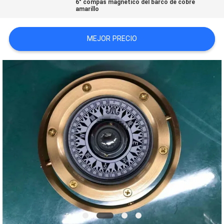
6" compás magnético del barco de cobre
PRIVACY
amarillo
POLICY
MEJOR PRECIO